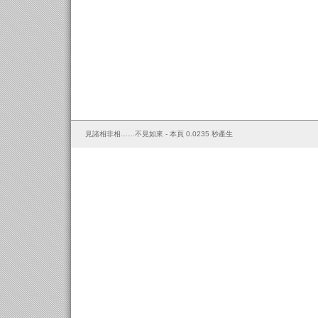
見諸相非相……不見如來 - 本頁 0.0235 秒產生