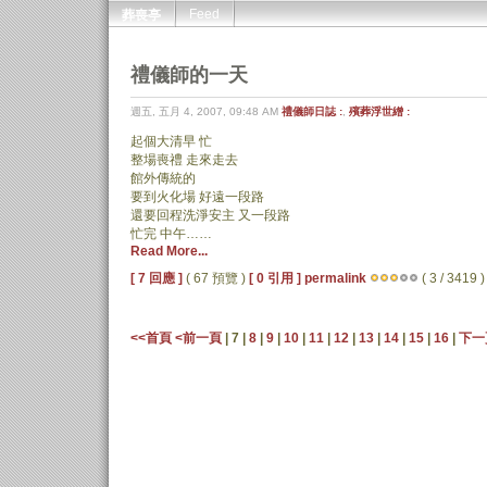
Feed
葬喪亭
禮儀師的一天
週五, 五月 4, 2007, 09:48 AM
禮儀師日誌 :
,
殯葬浮世繒 :
起個大清早 忙
整場喪禮 走來走去
館外傳統的
要到火化場 好遠一段路
還要回程洗淨安主 又一段路
忙完 中午……
Read More...
[ 7 回應 ]
( 67 預覽 )
[ 0 引用 ]
permalink
( 3 / 3419 )
<<首頁
<前一頁
| 7 |
8
|
9
|
10
|
11
|
12
|
13
|
14
|
15
|
16
|
下一