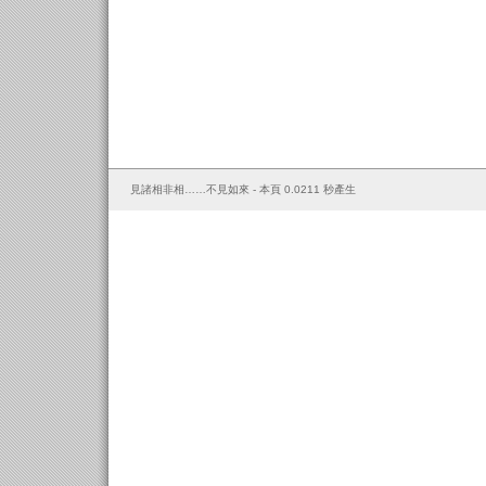
見諸相非相……不見如來 - 本頁 0.0211 秒產生