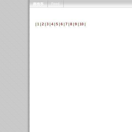
Feed
葬喪亭
| 1 |
2
|
3
|
4
|
5
|
6
|
7
|
8
|
9
|
10
|