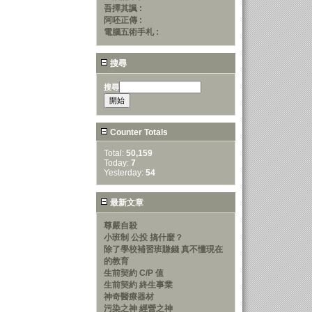
吾擇其諷 :
阿呸正傳 :
電腦五術手札 :
搜尋
搜尋
Counter Totals
Total:
50,159
Today:
7
Yesterday:
54
最新文章
尊嚴自殺
小班制 公投 搞什麼？
除了學校補習班賺錢 真不懂現在
的教育
生前契約 C/P 值
生前契約 終生事業
神奇醫療器材
污染之神 經營之神