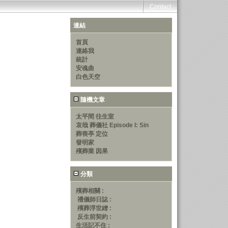
Contact
連結
首頁
連絡我
統計
安魂曲
白色天空
隨機文章
太平間 往生室
哀哉 葬儀社 Episode I: Sin
葬喪亭 定位
發明家
殯葬業 因果
分類
殯葬相關 :
禮儀師日誌 :
殯葬浮世繒 :
反生前契約 :
生活記不住 :