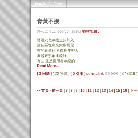
Feed
葬喪亭
青黃不接
週一, 二月 12, 2007, 04:25 PM
殯葬浮世繒 :
隨著六七年級生的加入
這個區塊愈來愈多樣化
有的葬儀社 喜歡用年輕人
看起來形象比較好
有些 還是喜用有年紀的
Read More...
[ 3 回應 ]
( 22 預覽 )
[ 0 引用 ]
permalink
( 3 / 3319 )
<<首頁
<前一頁
|
7
|
8
| 9 |
10
|
11
|
12
|
13
|
14
|
15
|
16
|
下一