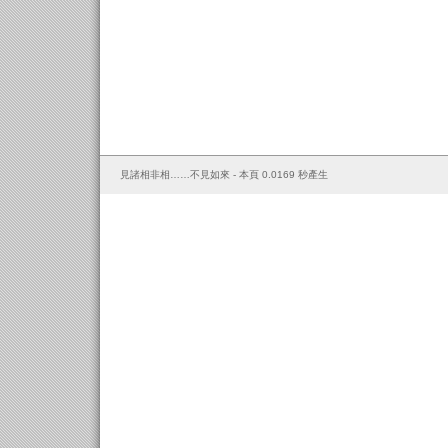
見諸相非相……不見如來 - 本頁 0.0169 秒產生