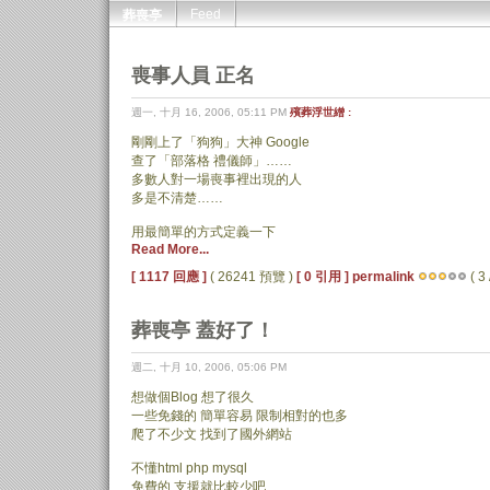
Feed
葬喪亭
喪事人員 正名
週一, 十月 16, 2006, 05:11 PM
殯葬浮世繒 :
剛剛上了「狗狗」大神 Google
查了「部落格 禮儀師」……
多數人對一場喪事裡出現的人
多是不清楚……
用最簡單的方式定義一下
Read More...
[ 1117 回應 ]
( 26241 預覽 )
[ 0 引用 ]
permalink
( 3 
葬喪亭 蓋好了！
週二, 十月 10, 2006, 05:06 PM
想做個Blog 想了很久
一些免錢的 簡單容易 限制相對的也多
爬了不少文 找到了國外網站
不懂html php mysql
免費的 支援就比較少吧