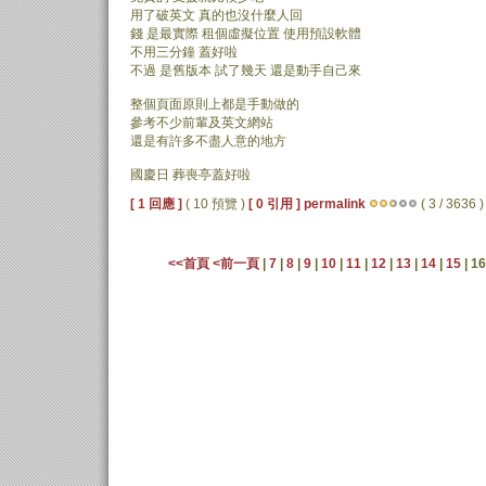
用了破英文 真的也沒什麼人回
錢 是最實際 租個虛擬位置 使用預設軟體
不用三分鐘 蓋好啦
不過 是舊版本 試了幾天 還是動手自己來
整個頁面原則上都是手動做的
參考不少前輩及英文網站
還是有許多不盡人意的地方
國慶日 葬喪亭蓋好啦
[ 1 回應 ]
( 10 預覽 )
[ 0 引用 ]
permalink
( 3 / 3636 )
<<首頁
<前一頁
|
7
|
8
|
9
|
10
|
11
|
12
|
13
|
14
|
15
| 16